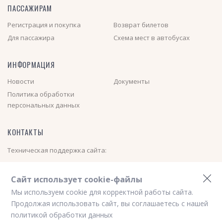
ПАССАЖИРАМ
Регистрация и покупка
Возврат билетов
Для пассажира
Схема мест в автобусах
ИНФОРМАЦИЯ
Новости
Документы
Политика обработки
персональных данных
КОНТАКТЫ
Техническая поддержка сайта:
+7 (913) 000-01-40
(Пн-Пт с 08:00 до 17:00)
Сайт использует cookie-файлы
Электронная почта:
nsk_avtovokzal@mail.ru
Мы используем cookie для корректной работы сайта.
Новостной телеграм канал
https://t.me/nskavtovokzal
Продолжая использовать сайт, вы соглашаетесь с нашей
политикой обработки данных