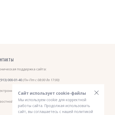
НТАКТЫ
хническая поддержка сайта:
(913) 000-01-40
(Пн-Пт с 08:00 до 17:00)
ектронная почта:
nsk_avtovokzal@mail.ru
Сайт использует cookie-файлы
Мы используем cookie для корректной
востной телеграм канал
https://t.me/nskavtovokzal
работы сайта. Продолжая использовать
сайт, вы соглашаетесь с нашей политикой