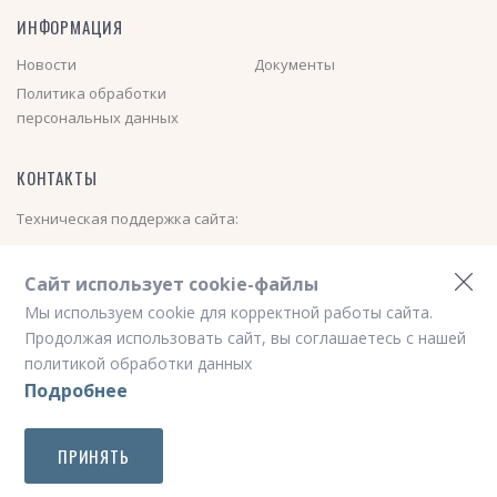
ИНФОРМАЦИЯ
Новости
Документы
Политика обработки
персональных данных
КОНТАКТЫ
Техническая поддержка сайта:
+7 (913) 000-01-40
(Пн-Пт с 08:00 до 17:00)
Сайт использует cookie-файлы
Электронная почта:
nsk_avtovokzal@mail.ru
Мы используем cookie для корректной работы сайта.
Новостной телеграм канал
https://t.me/nskavtovokzal
Продолжая использовать сайт, вы соглашаетесь с нашей
политикой обработки данных
Подробнее
ПРИНЯТЬ