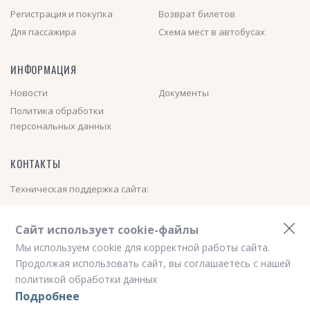
Регистрация и покупка
Возврат билетов
Для пассажира
Схема мест в автобусах
ИНФОРМАЦИЯ
Новости
Документы
Политика обработки
персональных данных
КОНТАКТЫ
Техническая поддержка сайта:
+7 (913) 000-01-40
(Пн-Пт с 08:00 до 17:00)
Сайт использует cookie-файлы
Электронная почта:
nsk_avtovokzal@mail.ru
Мы используем cookie для корректной работы сайта.
Новостной телеграм канал
https://t.me/nskavtovokzal
Продолжая использовать сайт, вы соглашаетесь с нашей
политикой обработки данных
Подробнее