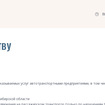
П
ТВУ
 оказываемых услуг автотранспортными предприятиями, в том чи
сибирской области
 движения на пассажирском транспорте (только по нарушениям