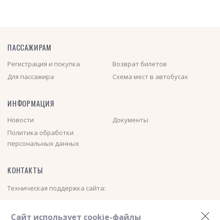
ПАССАЖИРАМ
Регистрация и покупка
Возврат билетов
Для пассажира
Схема мест в автобусах
ИНФОРМАЦИЯ
Новости
Документы
Политика обработки
персональных данных
КОНТАКТЫ
Техническая поддержка сайта:
+7 (913) 000-01-40
(Пн-Пт с 08:00 до 17:00)
Сайт использует cookie-файлы
Электронная почта:
nsk_avtovokzal@mail.ru